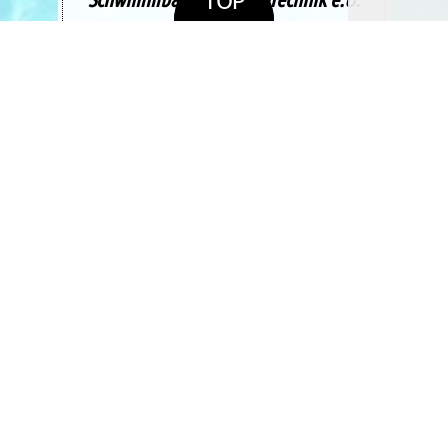
TOP
www.schwimmbad1a.at
Albenedt 12
A-4655
Vorchdorf
Kostenlose Erstberatung
anfragen
»
Impressum / Datenschutzhinweise
Letzte Änderung:
24.04.2026
SUCHE
(L:221/K:2018017) / lc:1031 / cp:1252 | ©
superweb.at
v17