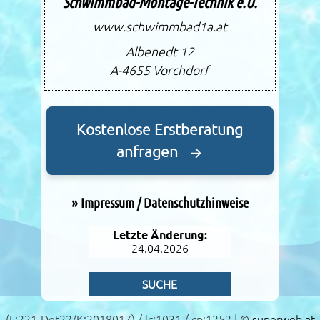
Schwimmbad-Montage-Technik e.U.
www.schwimmbad1a.at
Albenedt 12
A-4655
Vorchdorf
Kostenlose Erstberatung
anfragen
»
Impressum / Datenschutzhinweise
Letzte Änderung:
24.04.2026
SUCHE
(L:221-Det22/K:2018017) / lc:1031 / cp:1252 | ©
superweb.at