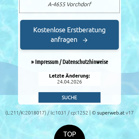
A-4655
Vorchdorf
Kostenlose Erstberatung
anfragen
»
Impressum / Datenschutzhinweise
Letzte Änderung:
24.04.2026
SUCHE
(L:211/K:2018017) / lc:1031 / cp:1252 | ©
superweb.at
v17
TOP