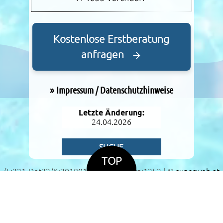
Kostenlose Erstberatung
anfragen
»
Impressum / Datenschutzhinweise
Letzte Änderung:
24.04.2026
SUCHE
TOP
(L:221-Det22/K:2018017) / lc:1031 / cp:1252 | ©
superweb.at
v17