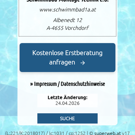
www.schwimmbad1a.at
Albenedt 12
A-4655
Vorchdorf
Kostenlose Erstberatung
anfragen
»
Impressum / Datenschutzhinweise
Letzte Änderung:
24.04.2026
SUCHE
(L:221/K:2018017) / lc:1031 / cp:1252 | ©
superweb.at
v17