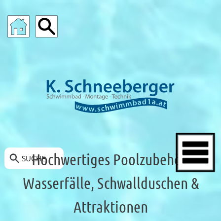
POOLS-ANGEBOTE
Hochwertiges Poolzubehör:
SUCHE
Wasserfälle, Schwallduschen &
Attraktionen