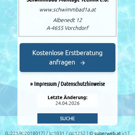
www.schwimmbad1a.at
Albenedt 12
A-4655
Vorchdorf
Kostenlose Erstberatung
anfragen
»
Impressum / Datenschutzhinweise
Letzte Änderung:
24.04.2026
SUCHE
(L:221/K:2018017) / lc:1031 / cp:1252 | ©
superweb.at
v17