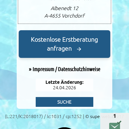
Albenedt 12
A-4655
Vorchdorf
Kostenlose Erstberatung
anfragen
»
Impressum / Datenschutzhinweise
Letzte Änderung:
24.04.2026
SUCHE
1
(L:221/K:2018017) / lc:1031 / cp:1252 | ©
superweb.at
v17