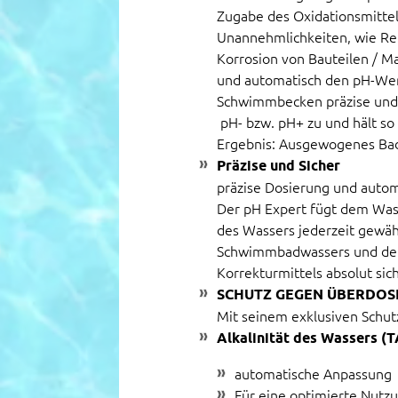
Zugabe des Oxidationsmittel
Unannehmlichkeiten, wie Re
Korrosion von Bauteilen / Ma
und automatisch den pH-Wer
Schwimmbecken präzise und 
pH- bzw. pH+ zu und hält so
Ergebnis: Ausgewogenes Ba
Präzise und Sicher
präzise Dosierung und auto
Der pH Expert fügt dem Was
des Wassers jederzeit gewähr
Schwimmbadwassers und dem
Korrekturmittels absolut sich
SCHUTZ GEGEN ÜBERDOS
Mit seinem exklusiven Schut
Alkalinität des Wassers (
automatische Anpassung
Für eine optimierte Nutzu