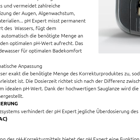
s und vermeidet zahlreiche
izung der Augen, Algenwachstum,
terialien... pH Expert misst permanent
t des Wassers, fügt dem
automatisch die benötigte Menge an
 den optimalen pH-Wert aufrecht. Das
dewasser für optimalen Badekomfort
matische Anpassung
ser exakt die benötigte Menge des Korrekturproduktes zu, sod
leistet ist. Die Dosierzeit richtet sich nach der Differenz zwi
 idealen pH-Wert. Dank der hochwertigen Sauglanze wird die
ergestellt.
IERUNG
zsystems verhindert der pH Expert jegliche Überdosierung des 
TAC)
ng des pH-Korrekturmittels bietet der pH Expert eine Funktion, 