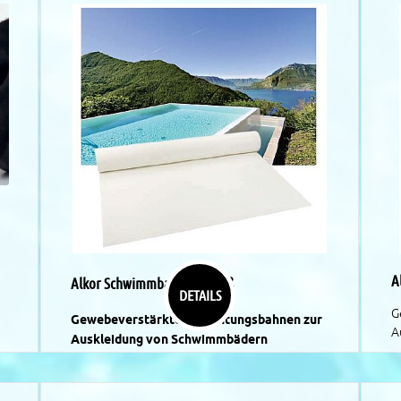
A
Alkor Schwimmbadfolie Weiß
DETAILS
G
Gewebeverstärkte Abdichtungsbahnen zur
A
Auskleidung von Schwimmbädern
R
RENOLIT Alkor-Plan ist die ideale Auskleidung
s
sowohl für privat genutzte Pools als auch
ö