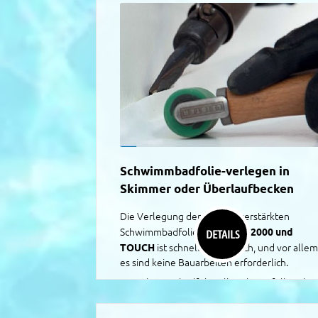
Schwimmbadfolie-verlegen in
Skimmer oder Überlaufbecken
Die Verlegung der gewebeverstärkten
Alkor Plan 2000 und
Schwimmbadfolie
DETAILS
TOUCH
ist schnell und einfach, und vor allem
es sind keine Bauarbeiten erforderlich.
Die Schwimmbadfolie AlkorPlan erfüllen die
höchsten Standards bei Qualität und
Innovation. Nur mit Ihrer Mithilfe und Ihrem