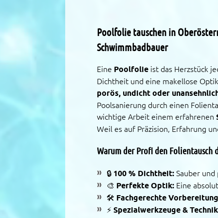
Poolfolie tauschen in Oberöster
Schwimmbadbauer
Eine
Poolfolie
ist das Herzstück je
Dichtheit und eine makellose Optik
porös, undicht oder unansehnlic
Poolsanierung durch einen Folient
wichtige Arbeit einem erfahrenen
Weil es auf Präzision, Erfahrung u
Warum der Profi den Folientausch d
🔒
100 % Dichtheit:
Sauber und p
🎨
Perfekte Optik:
Eine absolut
🛠️
Fachgerechte Vorbereitung
⚡
Spezialwerkzeuge & Technik