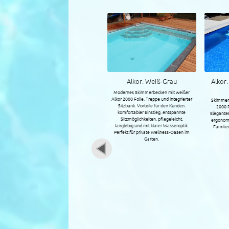
Alkor: Marmor-Adriablau-
Alkor: Türkis-Sand
Alkor
Hellblau
Skimmerbecken mit sandfarbener Alkor
Skimmer
2000 Folie, Treppe und Sitzbank.
Skimmerbecken mit Adriablauer Alkor
2000 Foli
Natürlicher Look, komfortabler Einstieg,
2000 Folie, Treppe und Sitzbank.
strahle
pflegeleichte Folienoberfläche und
Elegantes Pooldesign, pflegeleicht und
Einstieg 
lange Lebensdauer für ein rundum
ergonomisch, für entspanntes Baden,
für komf
gelungenes Pool-Erlebnis.
Familienfreundlichkeit und stilvolles
entspan
Ambiente.