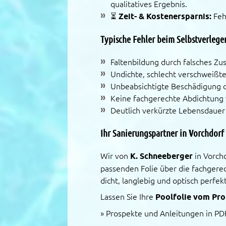
qualitatives Ergebnis.
⏳
Zeit- & Kostenersparnis:
Feh
Typische Fehler beim Selbstverlege
Faltenbildung durch falsches Z
Undichte, schlecht verschweißte
Unbeabsichtigte Beschädigung d
Keine fachgerechte Abdichtung
Deutlich verkürzte Lebensdauer 
Ihr Sanierungspartner in Vorchdorf
Wir von
K. Schneeberger
in Vorch
passenden Folie über die fachgerec
dicht, langlebig und optisch perfekt
Lassen Sie Ihre
Poolfolie vom Pro
»
Prospekte und Anleitungen in PD