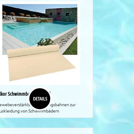
lkor Schwimmbadfolie Sand
DETAILS
ewebeverstärkte Abdichtungsbahnen zur
uskleidung von Schwimmbädern
ENOLIT Alkor-Plan ist die ideale Auskleidung
owohl für privat genutzte Pools als auch
ffentliche Schwimmbäder,