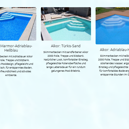
Alkor: Carara-Hellblau-Grau
Alkor: Persia Sa
: Adriablau-Hellbalu
Skimmerbecken mit blauer Alkor 2000
Skimmerbecken mit sandfa
becken mit hellblauer Alkor
Folie, Treppe und Sitzbank. Vorteile:
2000 Folie, Treppe und 
e, Treppe und Sitzbank. Klares,
komfortable Treppe, pflegeleichte Folie,
Natürlicher Look, komfortab
ndes Wasser, ergonomischer
langlebige Materialien und ideale
pflegeleichte Folienober
und pflegeleichte Folie sorgen
Wasserqualität für Sport, Wellness und
lange Lebensdauer für 
ortables Badevergnügen und
Freizeit.
gelungenes Pool-Erl
nte Stunden im Gartenpool.