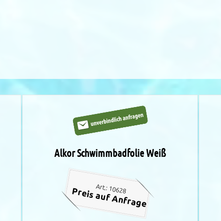
Alkor Schwimmbadfolie Weiß
Art.: 10628
Preis auf Anfrage