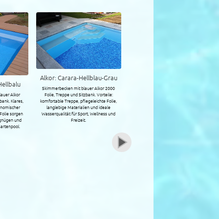
nd-Sand
Alkor: Sand
Alkor: Adriablau-Hellbalu
rbener Alkor
Skimmerbecken mit beiger Alkor 2000
Skimmerbecken mit hellblauer Alkor
Sitzbank.
Folie, Treppe und Sitzbank. Natürlicher
2000 Folie, Treppe und Sitzbank. Klares,
ler Einstieg,
Farbton, pflegeleichte Folie,
strahlendes Wasser, ergonomischer
fläche und
ergonomische Treppe und komfortable
Einstieg und pflegeleichte Folie sorgen
ein rundum
Sitzbank sorgen für entspannte Stunden
für komfortables Badevergnügen und
ebnis.
und elegante Pooloptik.
entspannte Stunden im Gartenpool.