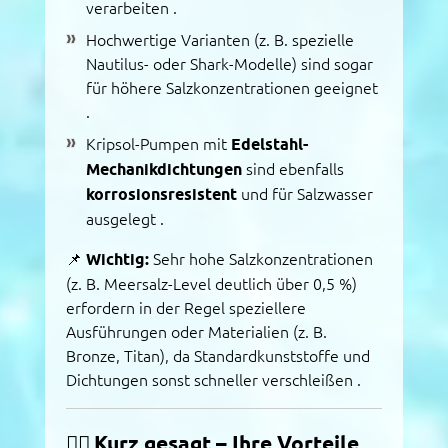
verarbeiten
.
Hochwertige Varianten (z. B. spezielle
Nautilus- oder Shark-Modelle) sind sogar
für höhere Salzkonzentrationen geeignet
.
Kripsol-Pumpen mit
Edelstahl-
Mechanikdichtungen
sind ebenfalls
korrosionsresistent
und für Salzwasser
ausgelegt
.
📌
Wichtig:
Sehr hohe Salzkonzentrationen
(z. B. Meersalz-Level deutlich über 0,5 %)
erfordern in der Regel speziellere
Ausführungen oder Materialien (z. B.
Bronze, Titan), da Standardkunststoffe und
Dichtungen sonst schneller verschleißen
.
🏊‍♂️
Kurz gesagt – Ihre Vorteile