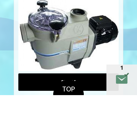
1
DETAILS
TOP
Speck Schwimmbadpumpen