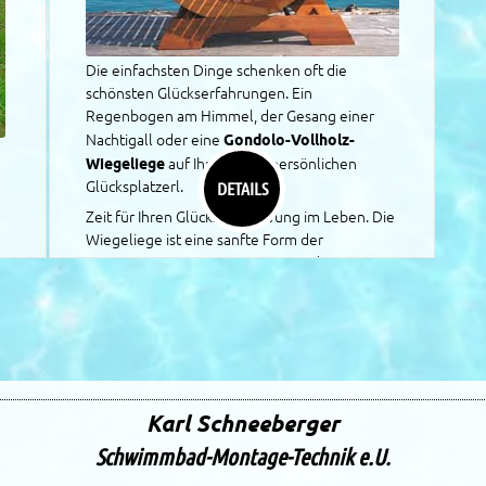
Die einfachsten Dinge schenken oft die
schönsten Glückserfahrungen. Ein
Regenbogen am Himmel, der Gesang einer
Gondolo-Vollholz-
Nachtigall oder eine
Wiegeliege
auf Ihrem ganz persönlichen
DETAILS
Glücksplatzerl.
Zeit für Ihren Glücksaufschwung im Leben. Die
Wiegeliege ist eine sanfte Form der
Entspannung. Begeisterte Anwender nennen
es "Urlaub im Alltag" oder "Schweben auf
Wolke 7". Was schon bei Babies beruhigend
wirkt, weil es sie an die wohlige Situation im
Mutterbauch erinnert, funktioniert genauso
bei Erwachsenen. Für unsere Zellen ist das
ew
Schweben im Urmeer, aus dem alles Leben
Karl Schneeberger
kam, wohl eine programmierte Urerfahrung.
Schwimmbad-Montage-Technik e.U.
Wiegeliege
In der
, die es in vielen attraktiven
Ausführungen für den Innen- und