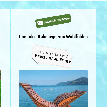
Gondolo - Ruheliege zum Wohlfühlen
Art.: N181128114935
Preis auf Anfrage