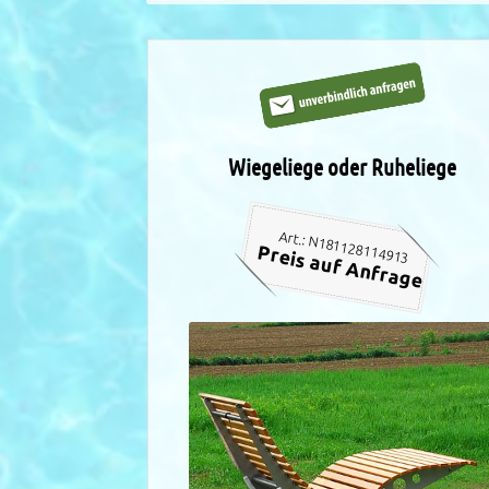
Wiegeliege oder Ruheliege
Art.: N181128114913
Preis auf Anfrage