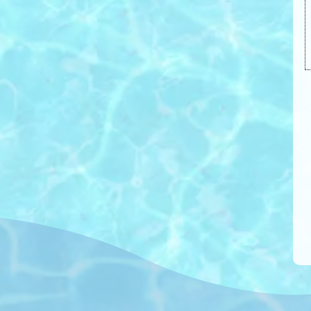
Ganz eifrige Schaukler verringerten sogar das
Schmerzempfinden. Die ideale Wiege- und
Schaukelzeit, um sich besser zu fühlen, beträ
von 5 Minuten bis zu einer Spielfilmlänge. Vo
allem als Vorbereitung für guten Schlaf ist di
Wiegeliege bestens geeignet. Auch wenn Sie
nicht hektisch sind, kann die Wiegeliege eine
ganz besondere Wirkung in Ihnen entfalten.
Individuelle Anpassung durch verstellbare
Fußteile zur optimalen
Schwerpunktfindung.
Einzigartiges Möbel-Design für den Innen-
und Außenbereich (wetterf. Robinienholz)
Mit der für das perfekte Wiegen
erforderlichen höchsten
Fertigungspräzision und Langlebigkeit.
100% Wertarbeit aus dem
oberösterreichischem Salzkammergut.
Absoluter Rundlauf für sanfte und feine
Entspannung.