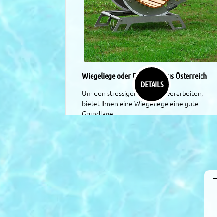
Wiegeliege oder Ruheliege aus Österreich
DETAILS
Um den stressigen Alltag zu verarbeiten,
bietet Ihnen eine Wiegeliege eine gute
Grundlage.
Wiegeliegen gibt es für den Innen- oder
Außenbereich. Das Schaukeln und Wiegen
beruhigt und bringt täglich Urlaub und
Wellness zu Ihnen nach Hause.
Die Universität Rochester im Bundesstaat N
York hat jetzt bewiesen, dass Schaukeln und
Wiegen entspannt und beruhigt.
Testteilnehmer waren nach dem Versuch
zufriedener, ausgeglichener und sorgloser.